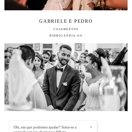
GABRIELE E PEDRO
CASAMENTOS
HIDROLANDIA-GO
GEISA & GUSTAVO
Olá, em que podemos ajudar? Sinta-se a
✕
CASAMENTOS
vontade em me chamar no Whats.