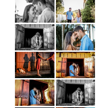
'">
'">
'">
'">
'">
'">
'">
'">