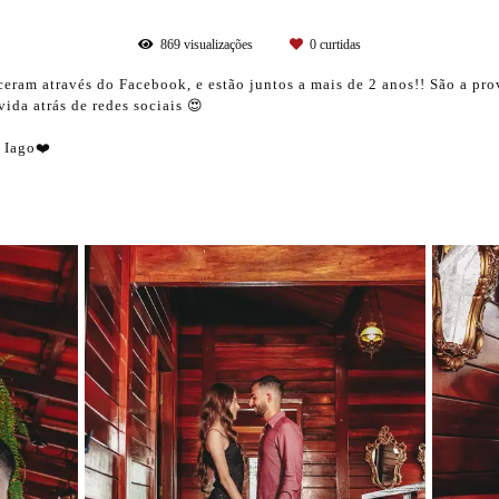
869
visualizações
0
curtidas
ceram através do Facebook, e estão juntos a mais de 2 anos!! São a pro
ida atrás de redes sociais 😍
e Iago❤️