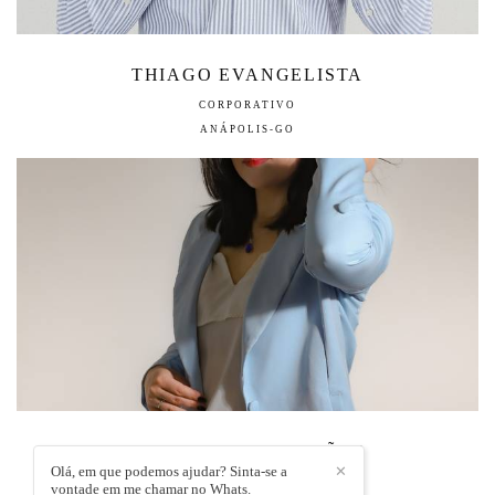
THIAGO EVANGELISTA
CORPORATIVO
ANÁPOLIS-GO
WANESSA MAGALHÃES
Olá, em que podemos ajudar? Sinta-se a
✕
CORPORATIVO
vontade em me chamar no Whats.